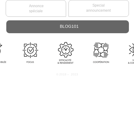
Special
Annonce
announcement
spéciale
BLOG101
© 2018 – 2023